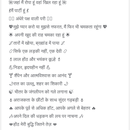
🌺जहां मैं रोपा हूं वहां खिल रहा हूं 🌺
💃मैं पार्टी हूं 💃
🧚‍♀️ अंधेरे पक्ष वाली परी 🧚‍♀️
💖मुझे प्यार करो या मुझसे नफरत, मैं फिर भी चमकता रहूंगा 💖
🌟 अपनी खुद की राह चमका रहा हूं 🌟
🌌तारों में खोया, ब्रह्मांड में पाया 🌌
📿सिर्फ एक लड़की नहीं, एक देवी 📿
💄लाल होंठ और भयंकर कूल्हे 💄
💪निडर, हृदयहीन नहीं 💪
🍸 शैंपेन और आत्मविश्वास का आनंद 🍸
🌙रात का उल्लू, शहर का शिकारी 🌙
🍃 भीतर के जंगलीपन को गले लगाना 🍃
🌷अराजकता के छींटों के साथ सुंदर गड़बड़ी 🌷
🔥 आपके पूर्व से अधिक हॉट, आपके अगले से बेहतर 🔥
🎶अपने दिल की धड़कन की लय पर नाचना 🎶
💋होंठ मेरी बुद्धि जितने तेज़ 💋