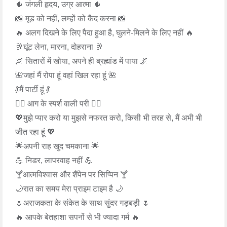
🌵 जंगली हृदय, उग्र आत्मा 🌵
📸 मूड को नहीं, लम्हों को कैद करना 📸
🔥 अलग दिखने के लिए पैदा हुआ है, घुलने-मिलने के लिए नहीं 🔥
🥂घूंट लेना, मारना, दोहराना 🥂
🌌 सितारों में खोया, अपने ही ब्रह्मांड में पाया 🌌
🌺जहां मैं रोपा हूं वहां खिल रहा हूं 🌺
💃मैं पार्टी हूं 💃
🧚‍♀️ आग के स्पर्श वाली परी 🧚‍♀️
💖मुझे प्यार करो या मुझसे नफरत करो, किसी भी तरह से, मैं अभी भी
जीत रहा हूं 💖
🌟अपनी राह खुद चमकाना 🌟
💪 निडर, लापरवाह नहीं 💪
🍸आत्मविश्वास और शैंपेन पर सिप्पिन 🍸
🌙रात का समय मेरा प्राइम टाइम है 🌙
🌷अराजकता के संकेत के साथ सुंदर गड़बड़ी 🌷
🔥 आपके बेतहाशा सपनों से भी ज्यादा गर्म 🔥