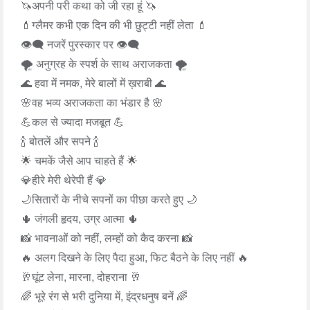
🦄अपनी परी कथा को जी रहा हूं 🦄
💄ग्लैमर कभी एक दिन की भी छुट्टी नहीं लेता 💄
👁️‍🗨️ नजरें पुरस्कार पर 👁️‍🗨️
🌪️ अनुग्रह के स्पर्श के साथ अराजकता 🌪️
🌊 हवा में नमक, मेरे बालों में ख़राबी 🌊
🌸वह भव्य अराजकता का भंडार है 🌸
💪कल से ज्यादा मजबूत 💪
🍾 बोतलें और सपने 🍾
🌟 चमकें जैसे आप चाहते हैं 🌟
💎हीरे मेरी थेरेपी हैं 💎
🌙सितारों के नीचे सपनों का पीछा करते हुए 🌙
🌵 जंगली हृदय, उग्र आत्मा 🌵
📸 भावनाओं को नहीं, लम्हों को कैद करना 📸
🔥 अलग दिखने के लिए पैदा हुआ, फिट बैठने के लिए नहीं 🔥
🥂घूंट लेना, मारना, दोहराना 🥂
🌈 भूरे रंग से भरी दुनिया में, इंद्रधनुष बनें 🌈