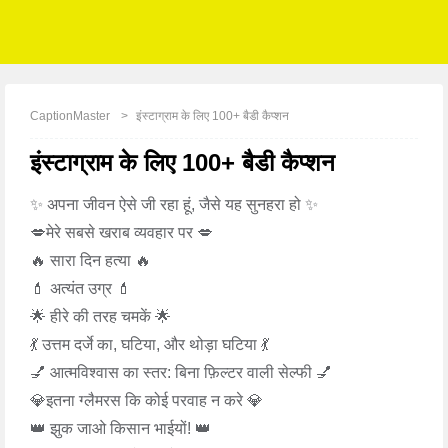
CaptionMaster
इंस्टाग्राम के लिए 100+ बैडी कैप्शन
इंस्टाग्राम के लिए 100+ बैडी कैप्शन
✨ अपना जीवन ऐसे जी रहा हूं, जैसे यह सुनहरा हो ✨
💋मेरे सबसे खराब व्यवहार पर 💋
🔥 सारा दिन हत्या 🔥
💄 अत्यंत उग्र 💄
🌟 हीरे की तरह चमकें 🌟
💃 उत्तम दर्जे का, घटिया, और थोड़ा घटिया 💃
💅 आत्मविश्वास का स्तर: बिना फ़िल्टर वाली सेल्फी 💅
💎इतना ग्लैमरस कि कोई परवाह न करे 💎
👑 झुक जाओ किसान भाईयों! 👑