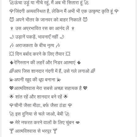
🚀ऊंचा उड़ूं या नीचे रहूं, मैं अब भी सितारा हूं 🚀
🌹जिंदगी अव्यवस्थित है, लेकिन मैं अभी भी एक उत्कृष्ट कृति हूं 🌹
😈 अपने भीतर के जानवर को बाहर निकालें 😈
🍷 उस अप्रभावित रस का आनंद लें 🍷
🌙 उड़ानें पकड़ें, भावनाएँ नहीं 🌙
🎶 अराजकता के बीच नृत्य 🎶
💥 दिन बर्बाद करने के लिए तैयार 💥
🌵रेगिस्तान की लहरें और निडर आत्माएं 🌵
🌈आप जिस शानदार गंदगी में हैं, उसे गले लगाओ 🌈
💫अपनी खुद की धूप बनाना 💫
💖आत्मविश्वास मेरा सबसे अच्छा सहायक है 💖
🌟 शांत रहें और शानदार बने रहें 🌟
🌹चीनी जैसा मीठा, बर्फ जैसा ठंडा 🌹
🚀 इस दुनिया से चले जाओ, बेबी 🚀
💋 मेरे नफरत करने वालों के लिए चुंबन 💋
🍸 आत्मविश्वास से भरपूर 🍸