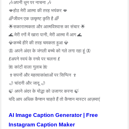
🎶अपनी धुन पर नाचना 🎶
💋होठ मेरी आत्मा की तरह भयंकर 💋
🌈जीवन एक उत्कृष्ट कृति है 🌈
🌟सकारात्मकता और आत्मविश्वास का संचार 🌟
🌊 मेरी रगों में खारा पानी, मेरी आत्मा में आग 🌊
💎कच्चे हीरे की तरह चमकता हुआ 💎
🦋 अपने अंदर के जंगली बच्चे को गले लगा रहा हूं 🦋
💃अपने स्वयं के रनवे पर चलना 💃
🌺 कांटों वाला गुलाब 🌺
🍷सपनों और महत्वाकांक्षाओं पर सिप्पिन 🍷
🌙 चांदनी और जादू 🌙
🍃 अपने अंदर के योद्धा को उजागर करना 🍃
यदि आप अधिक कैप्शन चाहते हैं तो कैप्शन मास्टर आज़माएं
AI Image Caption Generator | Free
Instagram Caption Maker