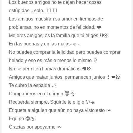
Los buenos amigos no te dejan hacer cosas
estúpidas... solo. 👯‍♀️👯‍♂️
Los amigos muestran su amor en tiempos de
problemas, no en momentos de felicidad. ❤️
Mejores amigos: es la familia que tú eliges 👭🏼
En las buenas y en las malas 🤜🤛
No puedes comprar la felicidad pero puedes comprar
helado y eso es más o menos lo mismo 🍦
No se permiten llamas dramáticas 🦙🚫
Amigos que matan juntos, permanecen juntos 💄💋👯
Te cubro la espalda 🤝
Compañeros en el crimen 😈 💪
Recuerda siempre, Squirtle te eligió 💦🐢
Etiqueta a alguien que aún no haya visto esto 👀
Equipo 😎💪
Gracias por apoyarme 👊